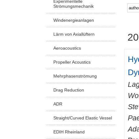
Experimentelle
Strömungsmechanik
Windenergieanlagen
Lärm von Axiallüftern
20
Aeroacoustics
Hy
Propeller Acoustics
Dy
Mehrphasenströmung
Lag
Drag Reduction
Wo
ADR
Ste
Pae
Straight/Curved Elastic Vessel
Ada
EDIH Rheinland