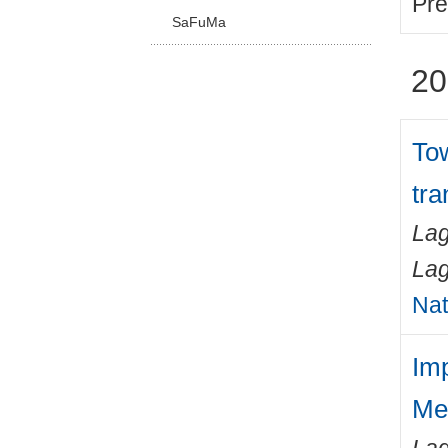
Pre
SaFuMa
20
Tow
tra
Lag
Lag
Nat
Im
Me