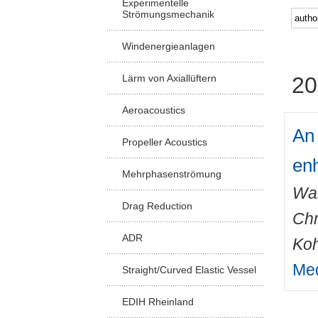
Experimentelle
Strömungsmechanik
Windenergieanlagen
Lärm von Axiallüftern
20
Aeroacoustics
An 
Propeller Acoustics
enh
Mehrphasenströmung
Wal
Drag Reduction
Chr
ADR
Koh
Med
Straight/Curved Elastic Vessel
EDIH Rheinland