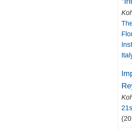
“In
Ko
The
Flo
Ins
Ital
Imp
Re
Ko
21s
(20