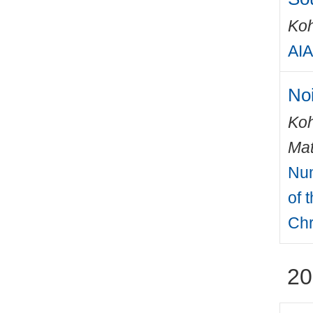
Ko
AIA
Noi
Ko
Mat
Num
of 
Chr
20