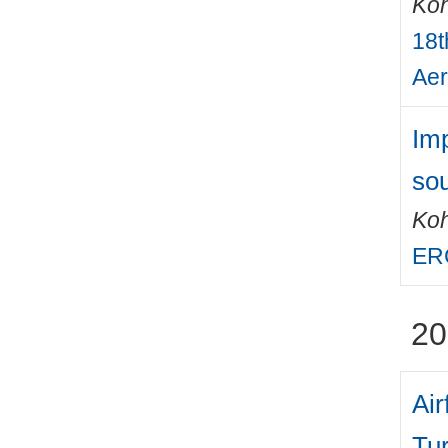
Ko
18t
Aer
Imp
sou
Ko
ER
20
Ai
Tur