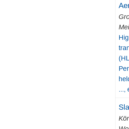
Aer
Gro
Mei
Hig
tra
(HL
Per
hel
...,
Sla
Kön
Wo