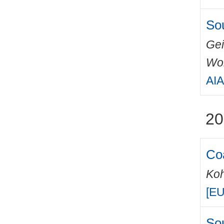
Sou
Gei
Wo
AIA
20
Coa
Ko
[E
Sou