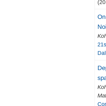
(20
On 
Noi
Ko
21s
Dal
Dep
sp
Ko
Mat
Com