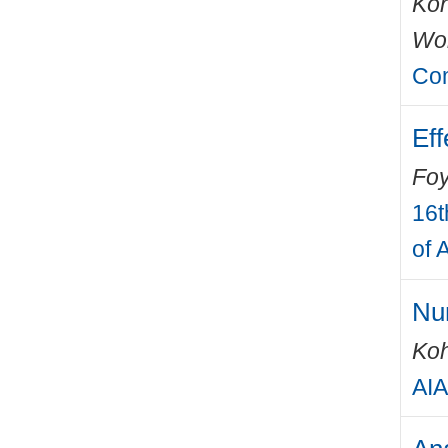
Kön
Wo
Com
Eff
Foy
16t
of 
Num
Ko
AIA