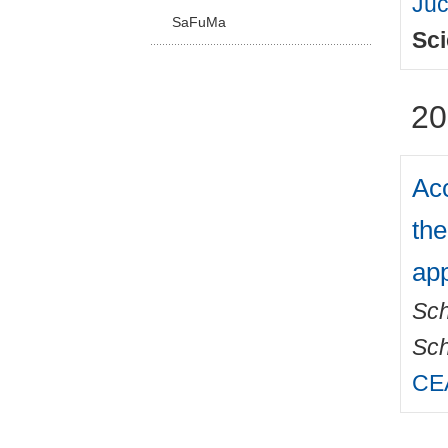
Juc
SaFuMa
Sci
20
Acc
the
ap
Sch
Sch
CEA