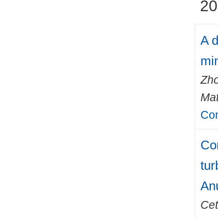
20
A d
min
Zho
Mat
Com
Com
tur
An
Cet