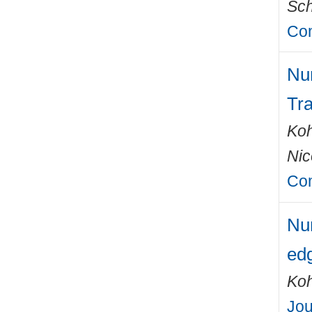
Sch
Co
Num
Tra
Ko
Nic
Com
Num
ed
Ko
Jou