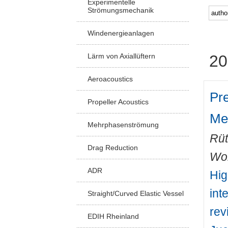
Experimentelle
Strömungsmechanik
Windenergieanlagen
Lärm von Axiallüftern
20
Aeroacoustics
Pre
Propeller Acoustics
Me
Mehrphasenströmung
Rüt
Drag Reduction
Wo
ADR
Hig
int
Straight/Curved Elastic Vessel
rev
EDIH Rheinland