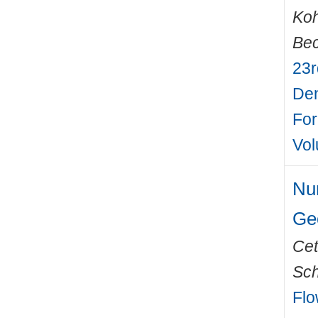
Ko
Bec
23r
Den
For
Vol
Num
Ge
Cet
Sch
Flo