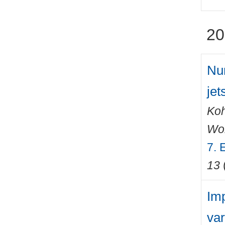
20
Num
jet
Ko
Wo
7. 
13
Imp
var