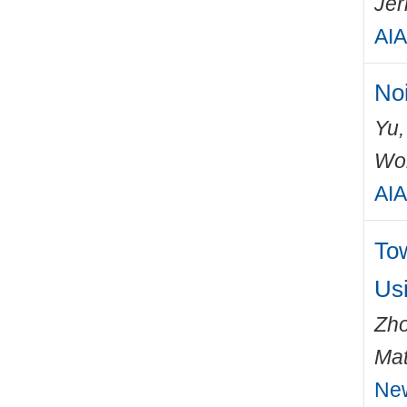
Jer
AIA
Noi
Yu,
Wo
AIA
Tow
Us
Zho
Mat
New