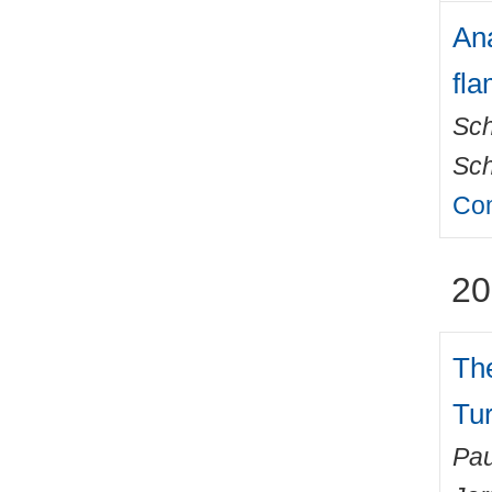
Ana
fl
Sch
Sch
Com
20
The
Tu
Pau