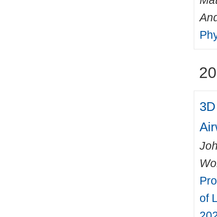
Mat
An
Phy
20
3D 
Ai
Joh
Wo
Pro
of 
202