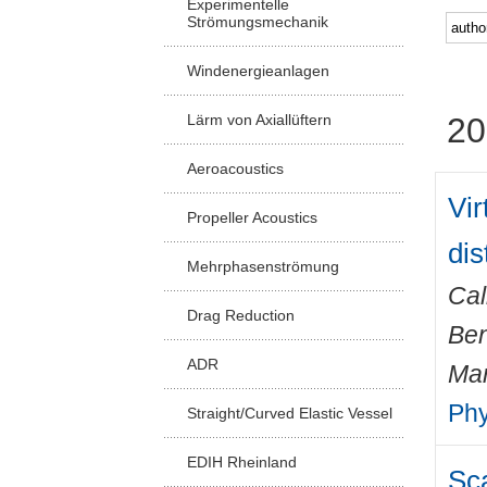
Experimentelle
Strömungsmechanik
Windenergieanlagen
Lärm von Axiallüftern
20
Aeroacoustics
Vir
Propeller Acoustics
dis
Mehrphasenströmung
Cal
Drag Reduction
Ben
ADR
Mar
Phy
Straight/Curved Elastic Vessel
EDIH Rheinland
Sca