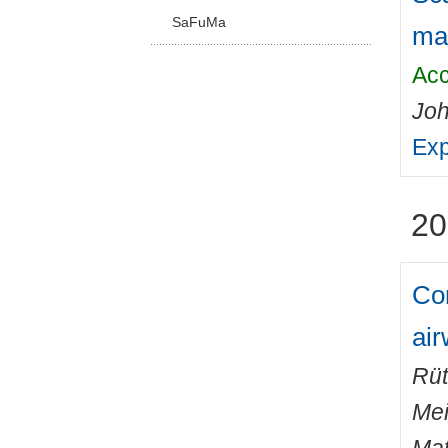
SaFuMa
ma
Acc
Joh
Exp
20
Com
ai
Rüt
Mei