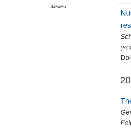
SaFuMa
Num
re
Sch
(
Sch
Dok
20
The
Gei
Fei