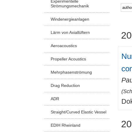
Experimentelle
Strömungsmechanik
Windenergieanlagen
Lärm von Axiallüftern
20
Aeroacoustics
Num
Propeller Acoustics
co
Mehrphasenströmung
Pau
Drag Reduction
(
Sch
ADR
Dok
Straight/Curved Elastic Vessel
20
EDIH Rheinland