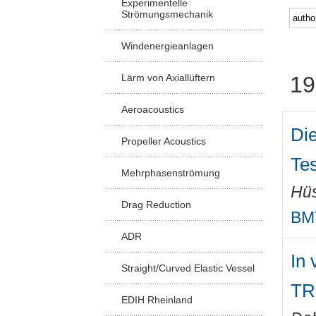
Experimentelle
Strömungsmechanik
Windenergieanlagen
Lärm von Axiallüftern
19
Aeroacoustics
Di
Propeller Acoustics
Te
Mehrphasenströmung
Hüs
Drag Reduction
BMT
ADR
In
Straight/Curved Elastic Vessel
TR
EDIH Rheinland