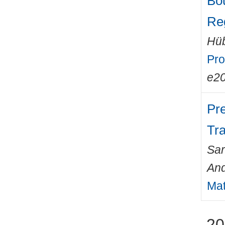
Bo
Re
Hüb
Pro
e2
Pre
Tr
Sa
An
Mat
20