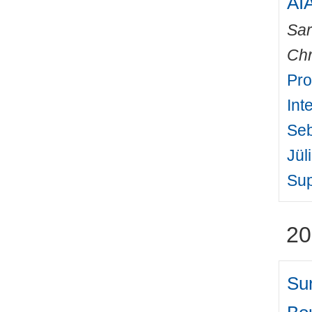
AI
Sa
Chr
Pro
Int
Seb
Jül
Sup
20
Sur