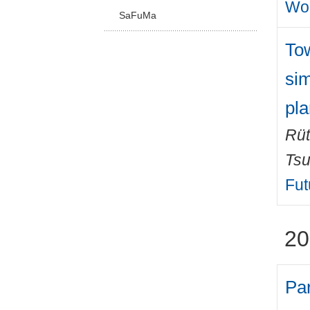
Wo
SaFuMa
To
sim
pl
Rüt
Tsu
Fut
20
Pa