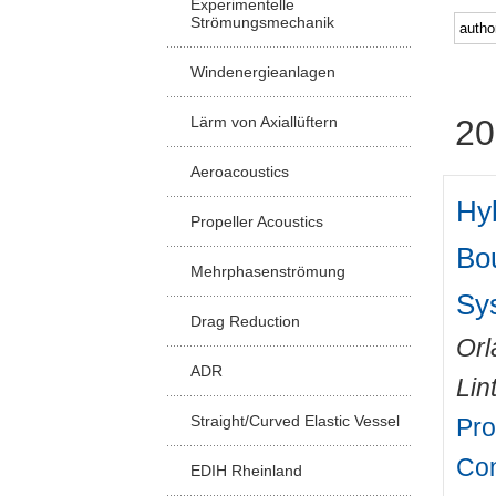
Experimentelle
Strömungsmechanik
Windenergieanlagen
Lärm von Axiallüftern
20
Aeroacoustics
Hyb
Propeller Acoustics
Bo
Mehrphasenströmung
Sy
Drag Reduction
Orl
ADR
Lin
Straight/Curved Elastic Vessel
Pro
Con
EDIH Rheinland