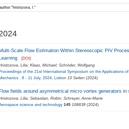
2024
Multi-Scale Flow Estimation Within Stereoscopic PIV Proc
Learning
[DOI]
Hristozova, Lilia
;
Klaas, Michael
;
Schröder, Wolfgang
Proceedings of the 21st International Symposium on the Applications o
Mechanics : 8 - 11 July, 2024, Lisbon
10 Seiten
(2024)
Flow fields around asymmetrical micro vortex generators in 
Hristozova, Lilia
;
Sebastian, Robin
;
Schreyer, Anne-Marie
Aerospace science and technology
145
108838
(2024)