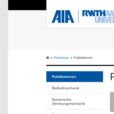
Sie sind hier:
Aerodynamisches Insti
RWTH
F
Hauptseite
Intranet
Forschung
Publikationen
Publikationen
Biofluidmechanik
Numerische
Strömungsmechanik