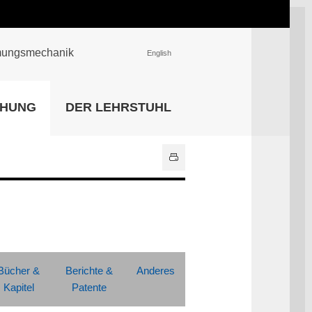
römungsmechanik
English
EINRICHTUNGEN
CHUNG
DER LEHRSTUHL
Universitätsbibliothek
IT Center
Center für Lehr- und
Lernservices
Hochschulsport
Zentrale
Hochschulverwaltung
Alle Einrichtungen
Bücher &
Berichte &
Anderes
Kapitel
Patente