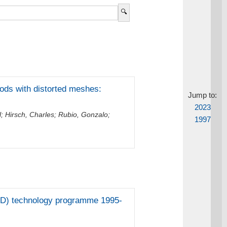
hods with distorted meshes:
Jump to:
2023
l
;
Hirsch, Charles
;
Rubio, Gonzalo
;
1997
CFD) technology programme 1995-