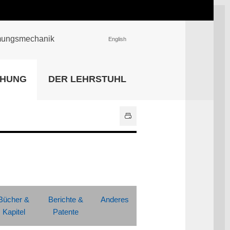
römungsmechanik
English
EINRICHTUNGEN
CHUNG
DER LEHRSTUHL
Universitätsbibliothek
IT Center
Center für Lehr- und
Lernservices
Hochschulsport
Zentrale
Hochschulverwaltung
Alle Einrichtungen
Bücher &
Berichte &
Anderes
Kapitel
Patente