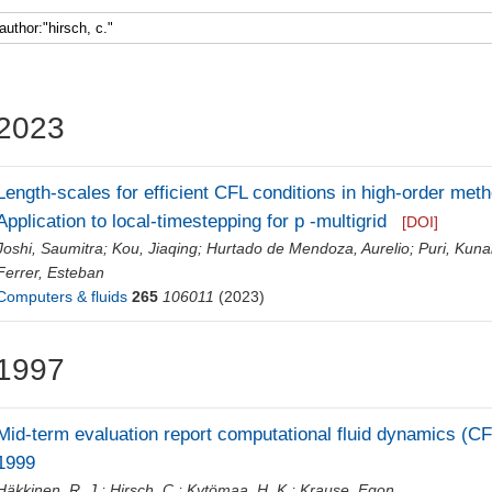
2023
Length-scales for efficient CFL conditions in high-order met
Application to local-timestepping for p -multigrid
[DOI]
Joshi, Saumitra
;
Kou, Jiaqing
;
Hurtado de Mendoza, Aurelio
;
Puri, Kuna
Ferrer, Esteban
Computers & fluids
265
106011
(2023)
1997
Mid-term evaluation report computational fluid dynamics (
1999
Häkkinen, R. J.
;
Hirsch, C.
;
Kytömaa, H. K.
;
Krause, Egon