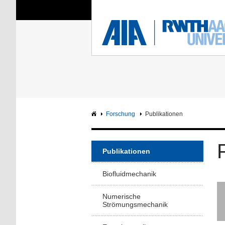
Sie sind hier:
Aerodynamisches Insti
RWTH
F
Hauptseite
Intranet
Forschung
Publikationen
Publikationen
Biofluidmechanik
Numerische
Strömungsmechanik