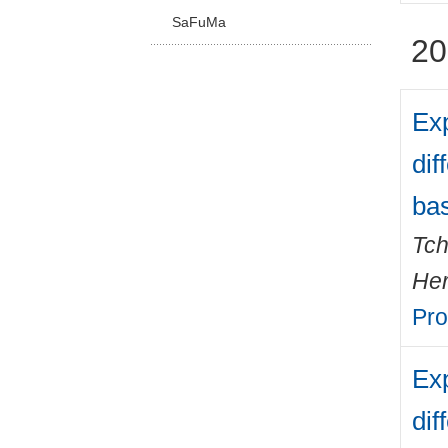
SaFuMa
20
Exp
dif
bas
Tch
Her
Pro
Exp
dif