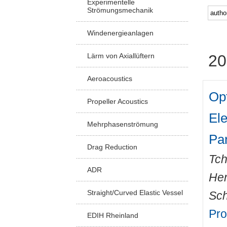
Experimentelle
Strömungsmechanik
Windenergieanlagen
Lärm von Axiallüftern
20
Aeroacoustics
Opt
Propeller Acoustics
El
Mehrphasenströmung
Par
Drag Reduction
Tch
ADR
Her
Straight/Curved Elastic Vessel
Sch
Pro
EDIH Rheinland