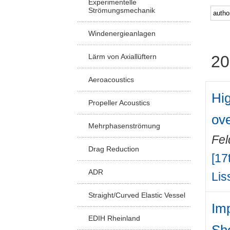
Experimentelle
Strömungsmechanik
Windenergieanlagen
Lärm von Axiallüftern
20
Aeroacoustics
Hi
Propeller Acoustics
ove
Mehrphasenströmung
Fel
Drag Reduction
[17
ADR
Lis
Straight/Curved Elastic Vessel
Imp
EDIH Rheinland