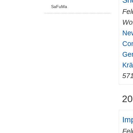
Sho
SaFuMa
Fel
Wo
New
Con
Ger
Krä
57
20
Imp
Fel