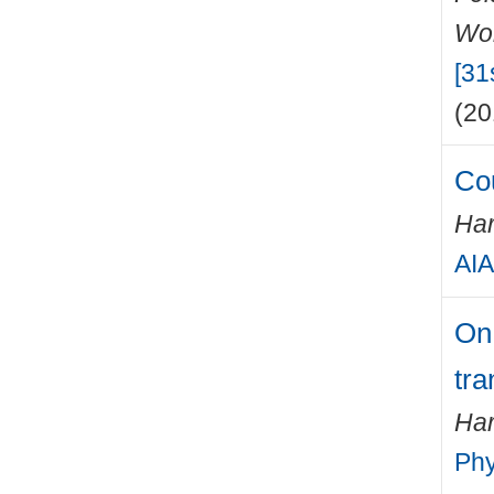
Wo
[31
(20
Cou
Har
AIA
On 
tra
Har
Phy