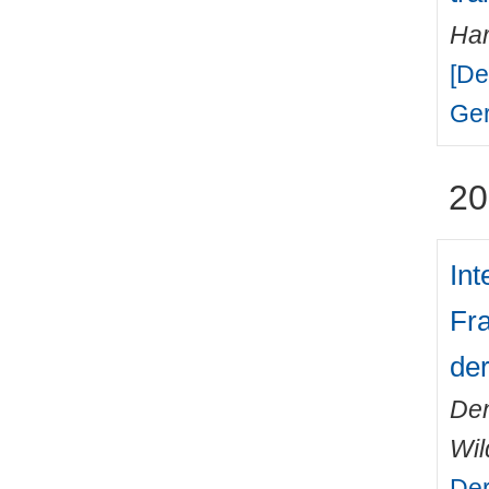
Har
[De
Ge
20
Int
Fr
de
Den
Wil
Der