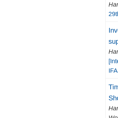
Har
29t
Inv
sup
Har
[In
IFA
Ti
Sh
Har
Wo