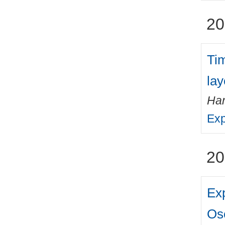
20
Ti
lay
Har
Exp
20
Exp
Osc