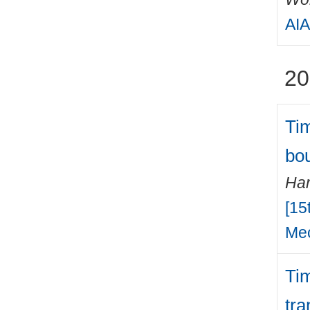
AIA
20
Ti
bou
Har
[15
Mec
Tim
tra