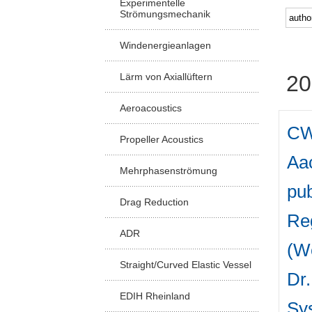
Experimentelle
Strömungsmechanik
Windenergieanlagen
Lärm von Axiallüftern
20
Aeroacoustics
CW
Propeller Acoustics
Aac
Mehrphasenströmung
pub
Drag Reduction
Reg
ADR
(W
Straight/Curved Elastic Vessel
Dr.
EDIH Rheinland
Sys