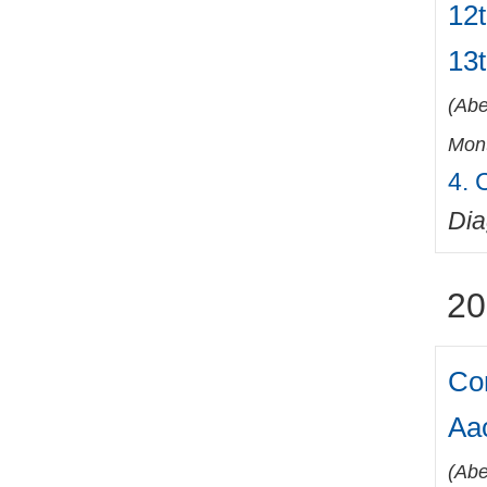
12t
13
(
Abe
Mont
4. 
Di
20
Co
Aa
(
Abe