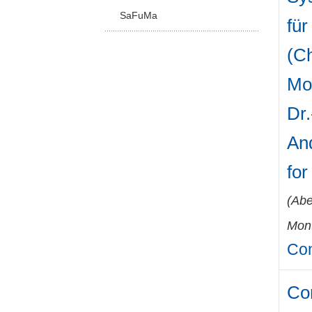
SaFuMa
für
(Ch
Mo
Dr.
And
fo
(
Abe
Mont
Con
Co