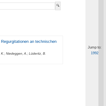
 Regurgitationen an technischen
Jump to:
1992
 K.
;
Niedeggen, A.
;
Lüderitz, B.