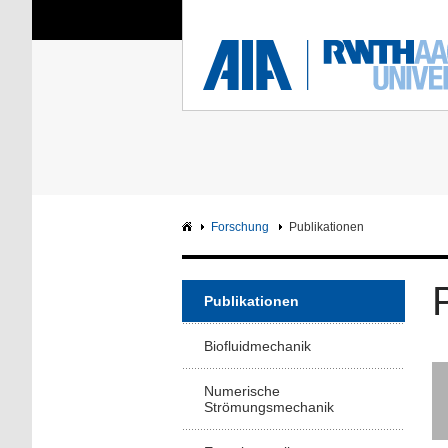
Sie sind hier:
Aerodynamisches Insti
RWTH
F
Hauptseite
Intranet
Forschung
Publikationen
Publikationen
Biofluidmechanik
Numerische
Strömungsmechanik