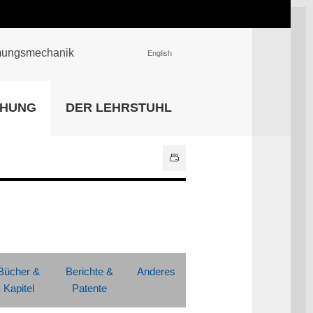
römungsmechanik
English
EINRICHTUNGEN
CHUNG
DER LEHRSTUHL
Universitätsbibliothek
IT Center
Center für Lehr- und
Lernservices
Hochschulsport
Zentrale
Hochschulverwaltung
Alle Einrichtungen
Bücher &
Berichte &
Anderes
Kapitel
Patente