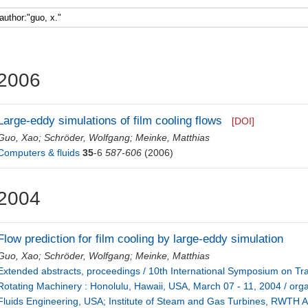
2006
Large-eddy simulations of film cooling flows
[DOI]
Guo, Xao
;
Schröder, Wolfgang
;
Meinke, Matthias
Computers & fluids
35
-6
587-606
(2006)
2004
Flow prediction for film cooling by large-eddy simulation
Guo, Xao
;
Schröder, Wolfgang
;
Meinke, Matthias
Extended abstracts, proceedings / 10th International Symposium on 
Rotating Machinery : Honolulu, Hawaii, USA, March 07 - 11, 2004 / org
Fluids Engineering, USA; Institute of Steam and Gas Turbines, RWTH A