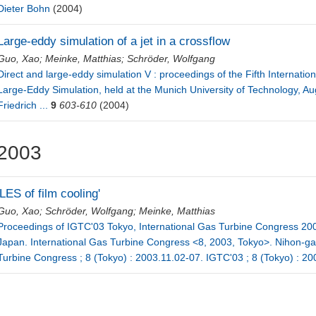
Dieter Bohn
(2004)
Large-eddy simulation of a jet in a crossflow
Guo, Xao
;
Meinke, Matthias
;
Schröder, Wolfgang
Direct and large-eddy simulation V : proceedings of the Fifth Interna
Large-Eddy Simulation, held at the Munich University of Technology, Au
Friedrich ...
9
603-610
(2004)
2003
'LES of film cooling'
Guo, Xao
;
Schröder, Wolfgang
;
Meinke, Matthias
Proceedings of IGTC'03 Tokyo, International Gas Turbine Congress 200
Japan. International Gas Turbine Congress <8, 2003, Tokyo>. Nihon-ga
Turbine Congress ; 8 (Tokyo) : 2003.11.02-07. IGTC'03 ; 8 (Tokyo) : 2