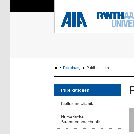
Sie sind hier:
Aerodynamisches Insti
RWTH
F
Hauptseite
Intranet
Forschung
Publikationen
Publikationen
Biofluidmechanik
Numerische
Strömungsmechanik