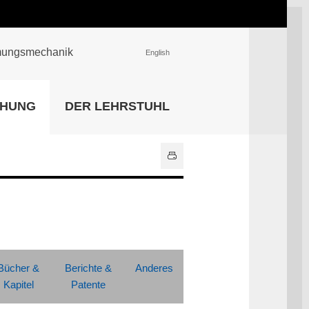
römungsmechanik
English
EINRICHTUNGEN
CHUNG
DER LEHRSTUHL
Universitätsbibliothek
IT Center
Center für Lehr- und
Lernservices
Hochschulsport
Zentrale
Hochschulverwaltung
Alle Einrichtungen
Bücher &
Berichte &
Anderes
Kapitel
Patente