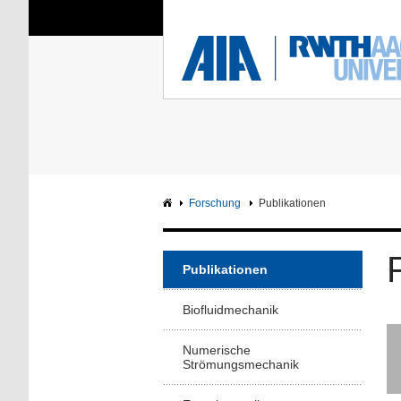
Sie sind hier:
Aerodynamisches Insti
RWTH
F
Hauptseite
Intranet
Forschung
Publikationen
Publikationen
Biofluidmechanik
Numerische
Strömungsmechanik