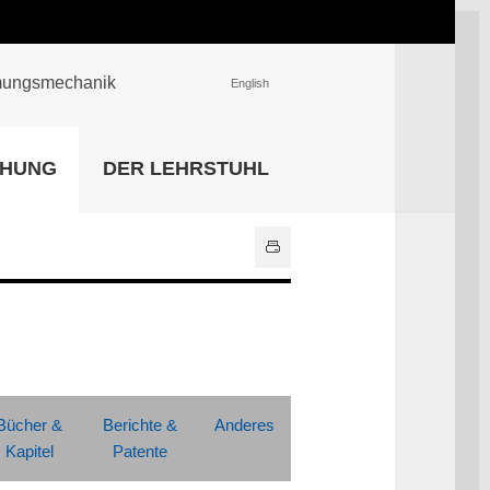
römungsmechanik
English
EINRICHTUNGEN
CHUNG
DER LEHRSTUHL
Universitätsbibliothek
IT Center
Center für Lehr- und
Lernservices
Hochschulsport
Zentrale
Hochschulverwaltung
Alle Einrichtungen
Bücher &
Berichte &
Anderes
Kapitel
Patente