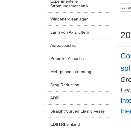
Experimentelle
Strömungsmechanik
Windenergieanlagen
Lärm von Axiallüftern
20
Aeroacoustics
Com
Propeller Acoustics
sph
Mehrphasenströmung
Gro
Drag Reduction
Len
ADR
Int
the
Straight/Curved Elastic Vessel
EDIH Rheinland