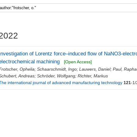
2022
Investigation of Lorentz force–induced flow of NaNO3-electro
electrochemical machining
[Open Access]
Frotscher, Ophelia
;
Schaarschmidt, Ingo
;
Lauwers, Daniel
;
Paul, Rapha
Schubert, Andreas
;
Schröder, Wolfgang
;
Richter, Markus
The international journal of advanced manufacturing technology
121
-1/