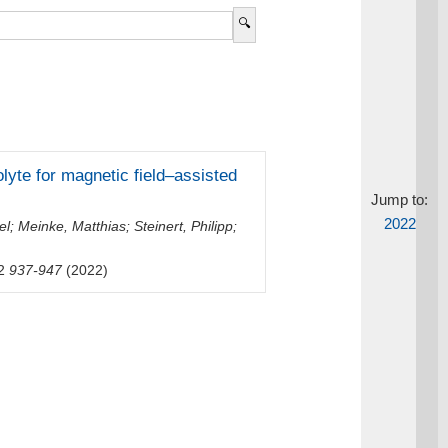
lyte for magnetic field–assisted
Jump to:
2022
el
;
Meinke, Matthias
;
Steinert, Philipp
;
2
937-947
(2022)