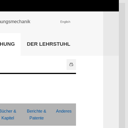
römungsmechanik
English
EINRICHTUNGEN
CHUNG
DER LEHRSTUHL
Universitätsbibliothek
IT Center
Center für Lehr- und
Lernservices
Hochschulsport
Zentrale
Hochschulverwaltung
Alle Einrichtungen
Bücher &
Berichte &
Anderes
Kapitel
Patente