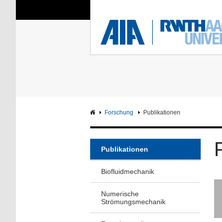
Sie sind hier:
Aerodynamisches Insti
RWTH
F
Hauptseite
Intranet
Forschung
Publikationen
Publikationen
Biofluidmechanik
Numerische
Strömungsmechanik