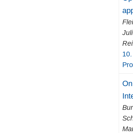
app
Fle
Jul
Rei
10.
Pro
On 
In
Bur
Sch
Ma