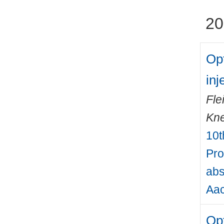
20
Opt
inj
Fle
Kne
10t
Pro
abs
Aac
Opt