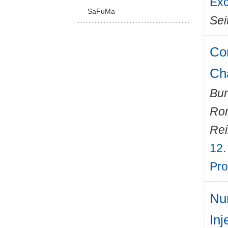
Exc
SaFuMa
Sei
Com
Ch
Bur
Ro
Rei
12.
Pro
Num
Inj