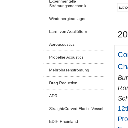
Experimentelle
Strömungsmechanik
Windenergieanlagen
Lärm von Axiallüftern
20
Aeroacoustics
Com
Propeller Acoustics
Ch
Mehrphasenströmung
Bur
Drag Reduction
Ro
ADR
Sch
12t
Straight/Curved Elastic Vessel
Pro
EDIH Rheinland