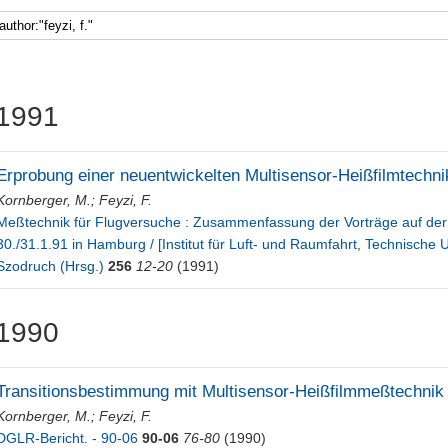
1991
Erprobung einer neuentwickelten Multisensor-Heißfilmtechni
Kornberger, M.
;
Feyzi, F.
Meßtechnik für Flugversuche : Zusammenfassung der Vorträge auf 
30./31.1.91 in Hamburg / [Institut für Luft- und Raumfahrt, Technische Un
Szodruch (Hrsg.)
256
12-20
(1991)
1990
Transitionsbestimmung mit Multisensor-Heißfilmmeßtechnik 
Kornberger, M.
;
Feyzi, F.
DGLR-Bericht. - 90-06
90-06
76-80
(1990)