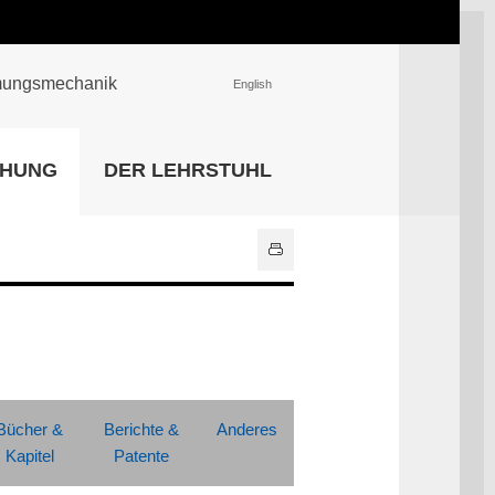
römungsmechanik
English
EINRICHTUNGEN
CHUNG
DER LEHRSTUHL
Universitätsbibliothek
IT Center
Center für Lehr- und
Lernservices
Hochschulsport
Zentrale
Hochschulverwaltung
Alle Einrichtungen
Bücher &
Berichte &
Anderes
Kapitel
Patente