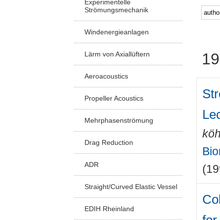
Experimentelle
Strömungsmechanik
Windenergieanlagen
Lärm von Axiallüftern
19
Aeroacoustics
St
Propeller Acoustics
Le
Mehrphasenströmung
köh
Drag Reduction
Bio
ADR
(19
Straight/Curved Elastic Vessel
Col
EDIH Rheinland