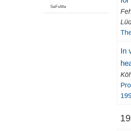
for
SaFuMa
Feh
Lüd
The
In 
hea
Köh
Pro
19
19