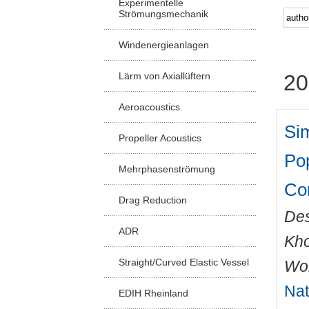
Experimentelle
Strömungsmechanik
Windenergieanlagen
Lärm von Axiallüftern
20
Aeroacoustics
Sim
Propeller Acoustics
Pop
Mehrphasenströmung
Co
Drag Reduction
De
ADR
Kho
Straight/Curved Elastic Vessel
Wo
Nat
EDIH Rheinland