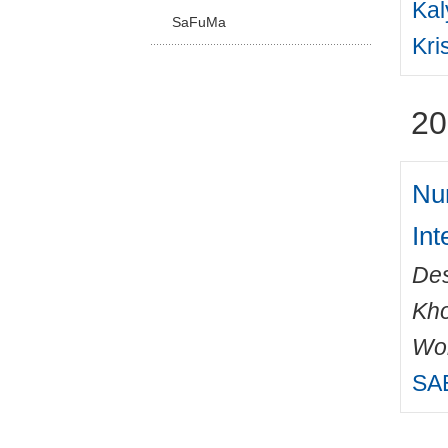
Kal
SaFuMa
Kri
20
Num
In
De
Kho
Wo
SAE