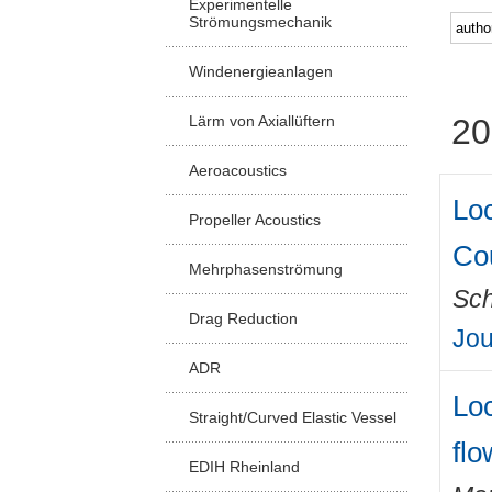
Experimentelle
Strömungsmechanik
Windenergieanlagen
Lärm von Axiallüftern
20
Aeroacoustics
Loc
Propeller Acoustics
Cou
Mehrphasenströmung
Sch
Drag Reduction
Jou
ADR
Loc
Straight/Curved Elastic Vessel
flo
EDIH Rheinland