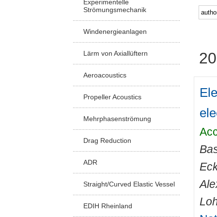
Experimentelle
Strömungsmechanik
Windenergieanlagen
Lärm von Axiallüftern
20
Aeroacoustics
Ele
Propeller Acoustics
ele
Mehrphasenströmung
Acc
Drag Reduction
Bas
ADR
Eck
Ale
Straight/Curved Elastic Vessel
Loh
EDIH Rheinland