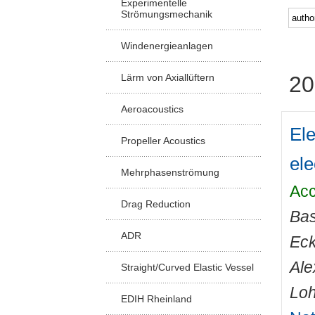
Experimentelle
Strömungsmechanik
Windenergieanlagen
Lärm von Axiallüftern
20
Aeroacoustics
Ele
Propeller Acoustics
ele
Mehrphasenströmung
Acc
Drag Reduction
Bas
ADR
Eck
Ale
Straight/Curved Elastic Vessel
Loh
EDIH Rheinland