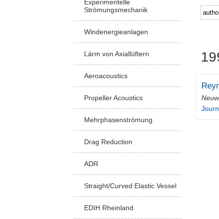
Experimentelle
Strömungsmechanik
Windenergieanlagen
19
Lärm von Axiallüftern
Aeroacoustics
Reyn
Neuwe
Propeller Acoustics
Journ
Mehrphasenströmung
Drag Reduction
ADR
Straight/Curved Elastic Vessel
EDIH Rheinland