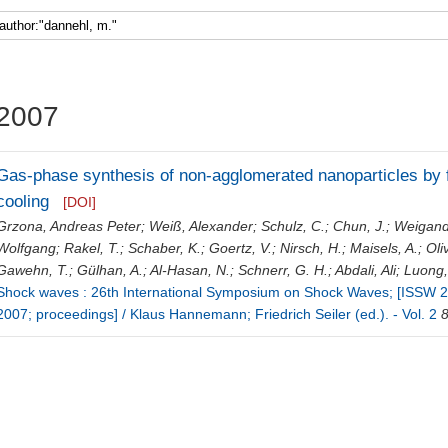
2007
Gas-phase synthesis of non-agglomerated nanoparticles by 
cooling
[DOI]
Grzona, Andreas Peter
;
Weiß, Alexander
;
Schulz, C.
;
Chun, J.
;
Weigand
Wolfgang
;
Rakel, T.
;
Schaber, K.
;
Goertz, V.
;
Nirsch, H.
;
Maisels, A.
;
Oli
Gawehn, T.
;
Gülhan, A.
;
Al-Hasan, N.
;
Schnerr, G. H.
;
Abdali, Ali
;
Luong,
Shock waves : 26th International Symposium on Shock Waves; [ISSW 26
2007; proceedings] / Klaus Hannemann; Friedrich Seiler (ed.). - Vol. 2