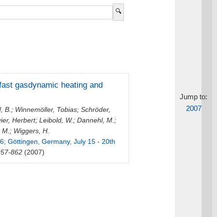
fast gasdynamic heating and
Jump to:
2007
, B.
;
Winnemöller, Tobias
;
Schröder,
vier, Herbert
;
Leibold, W.
;
Dannehl, M.
;
 M.
;
Wiggers, H.
; Göttingen, Germany, July 15 - 20th
857-862
(2007)