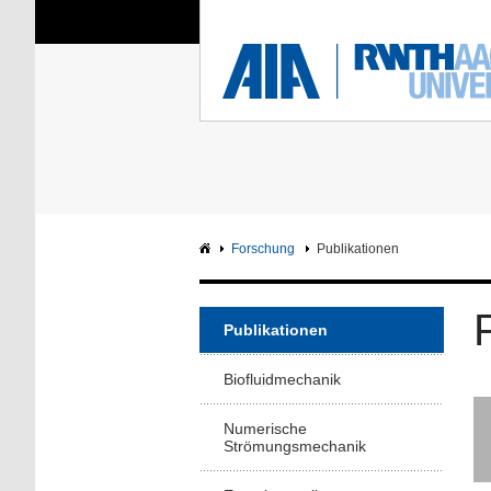
Sie sind hier:
Aerodynamisches Insti
RWTH
F
Hauptseite
Intranet
Forschung
Publikationen
Publikationen
Biofluidmechanik
Numerische
Strömungsmechanik