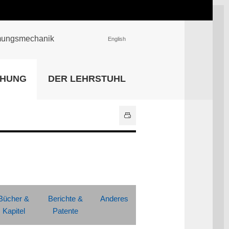
römungsmechanik
English
EINRICHTUNGEN
CHUNG
DER LEHRSTUHL
Universitätsbibliothek
IT Center
Center für Lehr- und
Lernservices
Hochschulsport
Zentrale
Hochschulverwaltung
Alle Einrichtungen
Bücher &
Berichte &
Anderes
Kapitel
Patente