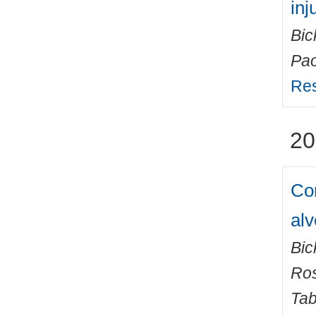
inj
Bic
Pao
Res
20
Com
al
Bic
Ros
Tab