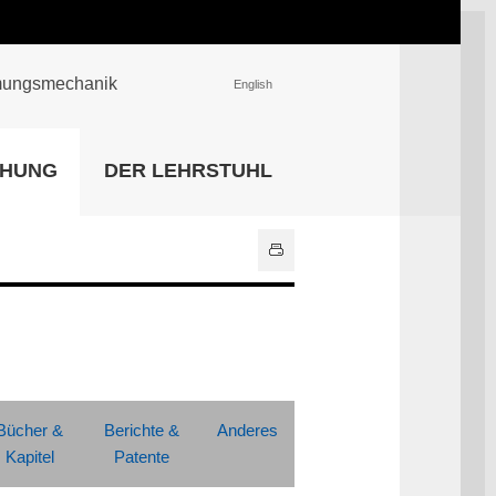
römungsmechanik
English
EINRICHTUNGEN
CHUNG
DER LEHRSTUHL
Universitätsbibliothek
IT Center
Center für Lehr- und
Lernservices
Hochschulsport
Zentrale
Hochschulverwaltung
Alle Einrichtungen
Bücher &
Berichte &
Anderes
Kapitel
Patente