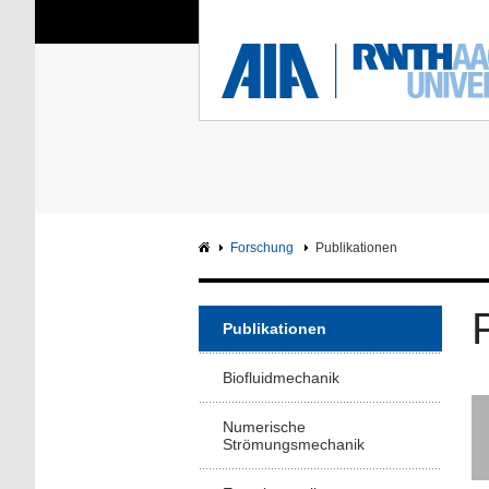
Sie sind hier:
Aerodynamisches Insti
RWTH
F
Hauptseite
Intranet
Forschung
Publikationen
Publikationen
Biofluidmechanik
Numerische
Strömungsmechanik