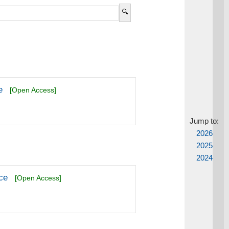
e
[Open Access]
Jump to:
2026
2025
2024
nce
[Open Access]