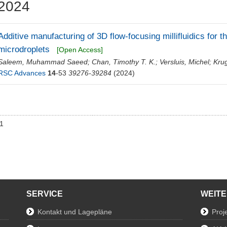
2024
Additive manufacturing of 3D flow-focusing millifluidics for t
microdroplets
[Open Access]
Saleem, Muhammad Saeed
;
Chan, Timothy T. K.
;
Versluis, Michel
;
Kru
RSC Advances
14
-53
39276-39284
(2024)
01
SERVICE
WEIT
Kontakt und Lagepläne
Proj