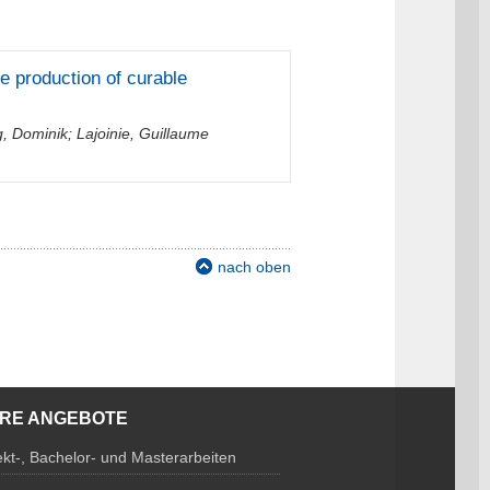
he production of curable
g, Dominik
;
Lajoinie, Guillaume
nach oben
ERE ANGEBOTE
ekt-, Bachelor- und Masterarbeiten