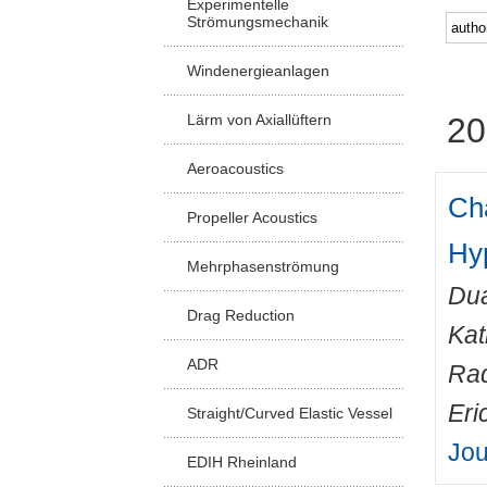
Experimentelle
Strömungsmechanik
Windenergieanlagen
Lärm von Axiallüftern
20
Aeroacoustics
Cha
Propeller Acoustics
Hy
Mehrphasenströmung
Dua
Drag Reduction
Kat
ADR
Rad
Eri
Straight/Curved Elastic Vessel
Jou
EDIH Rheinland