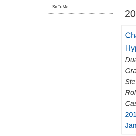
SaFuMa
20
Cha
Hy
Dua
Gr
Ste
Rol
Cas
201
Jan