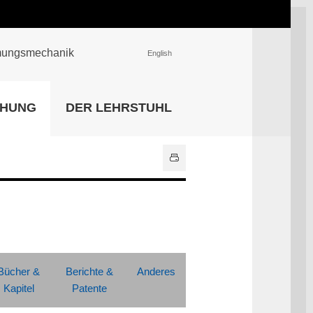
römungsmechanik
English
EINRICHTUNGEN
CHUNG
DER LEHRSTUHL
Universitätsbibliothek
IT Center
Center für Lehr- und
Lernservices
Hochschulsport
Zentrale
Hochschulverwaltung
Alle Einrichtungen
Bücher &
Berichte &
Anderes
Kapitel
Patente