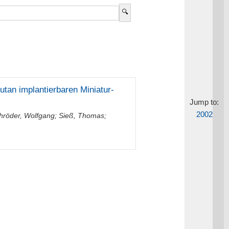
tan implantierbaren Miniatur-
Jump to:
2002
hröder, Wolfgang
;
Sieß, Thomas
;