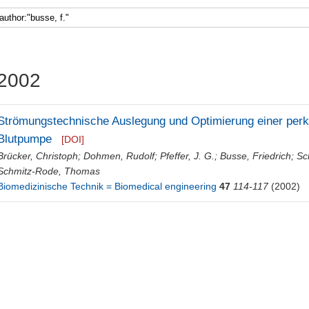
2002
Strömungstechnische Auslegung und Optimierung einer perku
Blutpumpe
[DOI]
Brücker, Christoph
;
Dohmen, Rudolf
;
Pfeffer, J. G.
;
Busse, Friedrich
;
Sc
Schmitz-Rode, Thomas
Biomedizinische Technik = Biomedical engineering
47
114-117
(2002)