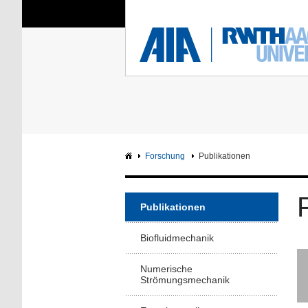
Sie sind hier:
Aerodynamisches Insti
RWTH
F
Hauptseite
Intranet
Forschung
Publikationen
Publikationen
Biofluidmechanik
Numerische
Strömungsmechanik