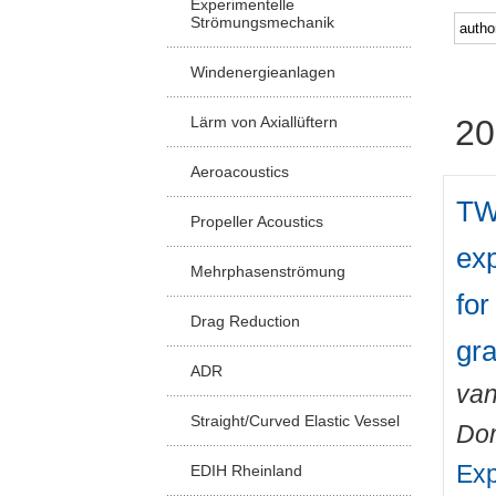
Experimentelle
Strömungsmechanik
Windenergieanlagen
Lärm von Axiallüftern
20
Aeroacoustics
TW
Propeller Acoustics
exp
Mehrphasenströmung
for
Drag Reduction
gra
ADR
van
Straight/Curved Elastic Vessel
Do
Exp
EDIH Rheinland