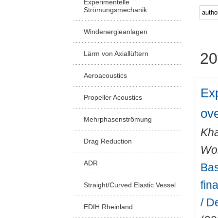
Experimentelle
Strömungsmechanik
Windenergieanlagen
Lärm von Axiallüftern
20
Aeroacoustics
Ex
Propeller Acoustics
ov
Mehrphasenströmung
Kha
Drag Reduction
Wo
ADR
Bas
fin
Straight/Curved Elastic Vessel
/ D
EDIH Rheinland