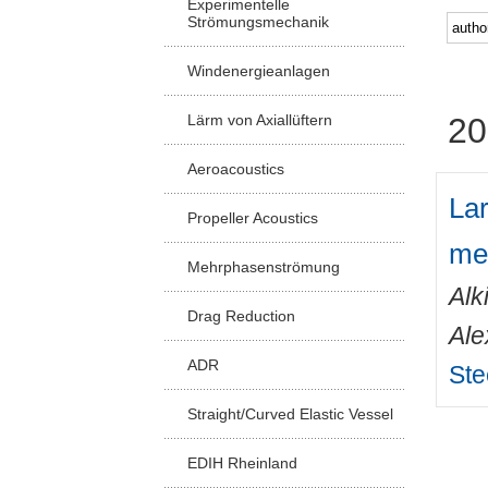
Experimentelle
Strömungsmechanik
Windenergieanlagen
Lärm von Axiallüftern
20
Aeroacoustics
Lar
Propeller Acoustics
me
Mehrphasenströmung
Alk
Drag Reduction
Ale
ADR
Ste
Straight/Curved Elastic Vessel
EDIH Rheinland