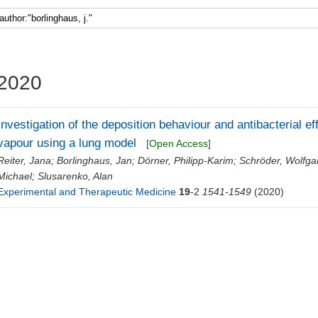
2020
Investigation of the deposition behaviour and antibacterial eff
vapour using a lung model
[Open Access]
Reiter, Jana
;
Borlinghaus, Jan
;
Dörner, Philipp-Karim
;
Schröder, Wolfg
Michael
;
Slusarenko, Alan
Experimental and Therapeutic Medicine
19
-2
1541-1549
(2020)