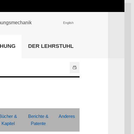
römungsmechanik
English
EINRICHTUNGEN
CHUNG
DER LEHRSTUHL
Universitätsbibliothek
IT Center
Center für Lehr- und
Lernservices
Hochschulsport
Zentrale
Hochschulverwaltung
Alle Einrichtungen
Bücher &
Berichte &
Anderes
Kapitel
Patente