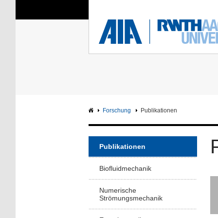
Sie sind hier:
Aerodynamisches Insti
RWTH
F
Hauptseite
Intranet
Forschung
Publikationen
Publikationen
Biofluidmechanik
Numerische
Strömungsmechanik