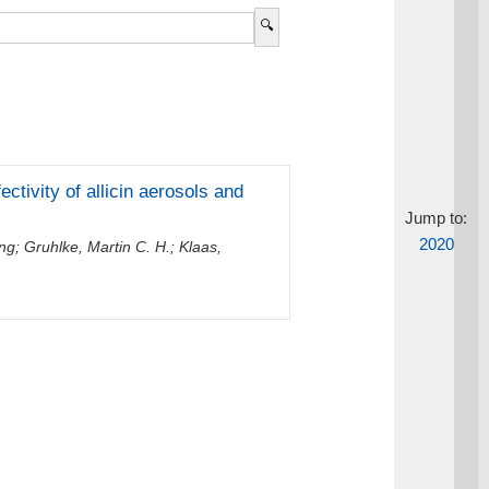
ectivity of allicin aerosols and
Jump to:
2020
ang
;
Gruhlke, Martin C. H.
;
Klaas,