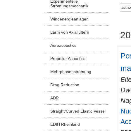
Experimentelle
Strömungsmechanik
Windenergieanlagen
Lärm von Axiallüftern
20
Aeroacoustics
Pos
Propeller Acoustics
ma
Mehrphasenströmung
Eit
Drag Reduction
Dwo
ADR
Nag
Nuc
Straight/Curved Elastic Vessel
Acc
EDIH Rheinland