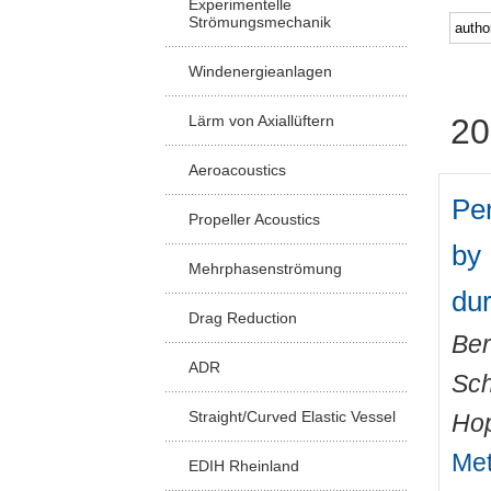
Experimentelle
Strömungsmechanik
Windenergieanlagen
Lärm von Axiallüftern
20
Aeroacoustics
Pe
Propeller Acoustics
by 
Mehrphasenströmung
dur
Drag Reduction
Ber
ADR
Sch
Straight/Curved Elastic Vessel
Hop
Met
EDIH Rheinland